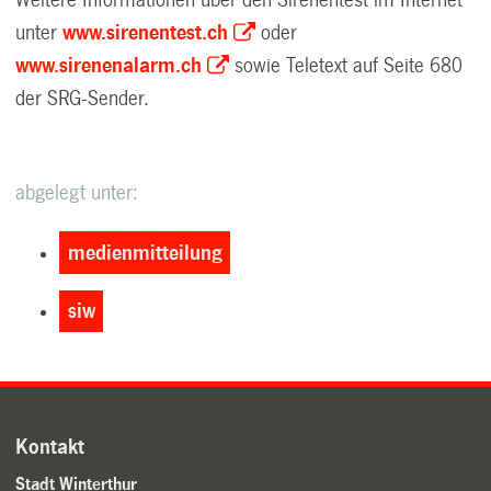
Weitere Informationen über den Sirenentest im Internet
unter
www.sirenentest.ch
oder
www.sirenenalarm.ch
sowie Teletext auf Seite 680
der SRG-Sender.
abgelegt unter:
medienmitteilung
siw
Kontakt
Stadt Winterthur