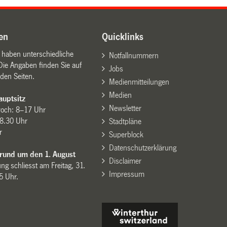
en
Quicklinks
n haben unterschiedliche
Notfallnummern
Die Angaben finden Sie auf
Jobs
den Seiten.
Medienmitteilungen
Medien
uptsitz
Newsletter
woch: 8–17 Uhr
8.30 Uhr
Stadtpläne
r
Superblock
Datenschutzerklärung
 rund um den 1. August
Disclaimer
ng schliesst am Freitag, 31.
Impressum
15 Uhr.