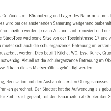
es Gebäudes mit Büronutzung und Lager des Naturmuseums 
es wird bei der anstehenden Sanierung weitgehend beibehalt
Büroeinheiten werden je nach Zustand sanft renoviert und nu
e Stadt-Töss wird seine Sitze von der Tösstalstrasse 17 und
u mietet sich auch die schulergänzende Betreuung im ersten
usgebaut werden. Dies betrifft Küche, WC, Ess-, Ruhe-, Gru
 notwendig. Aktuell ist die schulergänzende Betreuung im O
asse 4 kann dieses Mietverhältnis gekündigt werden.
ung, Renovation und den Ausbau des ersten Obergeschosses 
Franken gerechnet. Der Stadtrat hat die Aufwendung als geb
ster Zeit. Es ist geplant, mit den Bauarbeiten ab September 