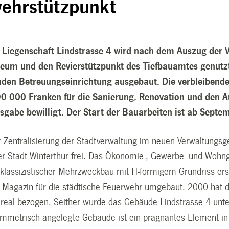
ehrstützpunkt
e Liegenschaft Lindstrasse 4 wird nach dem Auszug der 
um und den Revierstützpunkt des Tiefbauamtes genutzt.
den Betreuungseinrichtung ausgebaut. Die verbleibende
0 000 Franken für die Sanierung, Renovation und den Au
gabe bewilligt. Der Start der Bauarbeiten ist ab Septe
Zentralisierung der Stadtverwaltung im neuen Verwaltungs
r Stadt Winterthur frei. Das Ökonomie-, Gewerbe- und Wohn
ätklassizistischer Mehrzweckbau mit H-förmigem Grundriss er
 Magazin für die städtische Feuerwehr umgebaut. 2000 hat
real bezogen. Seither wurde das Gebäude Lindstrasse 4 un
ymmetrisch angelegte Gebäude ist ein prägnantes Element in