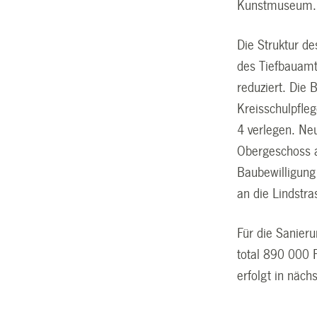
Kunstmuseum.
Die Struktur d
des Tiefbauamt
reduziert. Die 
Kreisschulpfleg
4 verlegen. Ne
Obergeschoss a
Baubewilligung
an die Lindstr
Für die Sanier
total 890 000 
erfolgt in näch