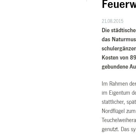
Feuerw
21.08.2015
Die städtisch
das Naturmuse
schulergänzen
Kosten von 89
gebundene Aus
Im Rahmen der 
im Eigentum de
stattlicher, sp
Nordflügel zum
Teuchelweihera
genutzt. Das s