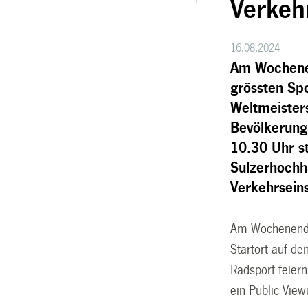
Verkeh
16.08.2024
Am Wochenen
grössten Sp
Weltmeisters
Bevölkerung
10.30 Uhr s
Sulzerhochh
Verkehrsei
Am Wochenende 
Startort auf d
Radsport feier
ein Public Vie