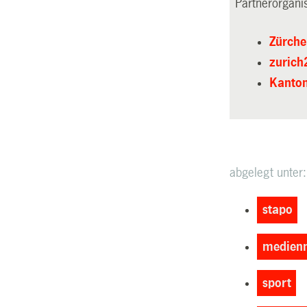
Partnerorgani
Zürche
zuric
Kanton
abgelegt unter:
stapo
medienm
sport