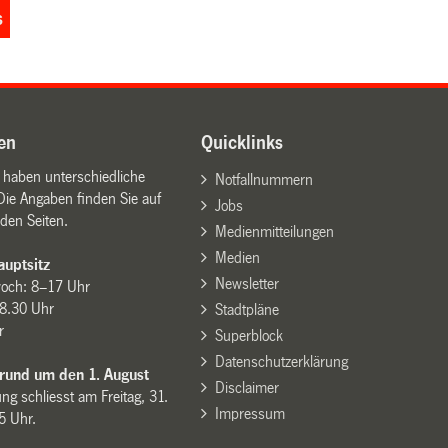
s
en
Quicklinks
n haben unterschiedliche
Notfallnummern
Die Angaben finden Sie auf
Jobs
den Seiten.
Medienmitteilungen
Medien
uptsitz
Newsletter
woch: 8–17 Uhr
8.30 Uhr
Stadtpläne
r
Superblock
Datenschutzerklärung
 rund um den 1. August
Disclaimer
ng schliesst am Freitag, 31.
Impressum
15 Uhr.