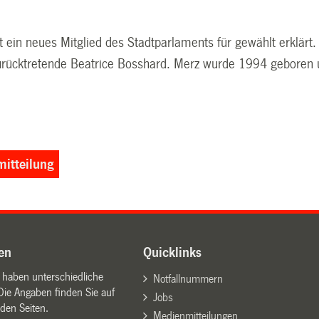
t ein neues Mitglied des Stadtparlaments für gewählt erklärt.
zurücktretende Beatrice Bosshard. Merz wurde 1994 geboren un
itteilung
en
Quicklinks
n haben unterschiedliche
Notfallnummern
Die Angaben finden Sie auf
Jobs
den Seiten.
Medienmitteilungen