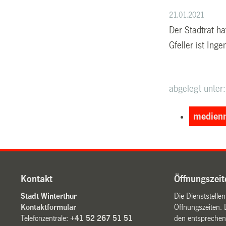
21.01.2021
Der Stadtrat ha
Gfeller ist Ing
abgelegt unter:
medienm
Kontakt
Öffnungszeit
Stadt Winterthur
Die Dienststelle
Kontaktformular
Öffnungszeiten. 
Telefonzentrale:
+41 52 267 51 51
den entsprechen