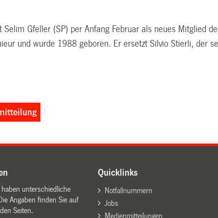
t Selim Gfeller (SP) per Anfang Februar als neues Mitglied d
enieur und wurde 1988 geboren. Er ersetzt Silvio Stierli, der
itteilung
en
Quicklinks
n haben unterschiedliche
Notfallnummern
Die Angaben finden Sie auf
Jobs
den Seiten.
Medienmitteilungen