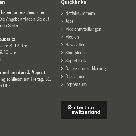
en
Quicklinks
n haben unterschiedliche
Notfallnummern
Die Angaben finden Sie auf
Jobs
den Seiten.
Medienmitteilungen
Medien
uptsitz
Newsletter
woch: 8–17 Uhr
8.30 Uhr
Stadtpläne
r
Superblock
Datenschutzerklärung
 rund um den 1. August
Disclaimer
ng schliesst am Freitag, 31.
Impressum
15 Uhr.