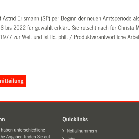
at Astrid Erismann (SP) per Beginn der neuen Amtsperiode al
bis 2022 für gewählt erklärt. Sie rutscht nach für Christa M
977 zur Welt und ist lic. phil. / Produktverantwortliche Ar
itteilung
en
Quicklinks
n haben unterschiedliche
Notfallnummern
Die Angaben finden Sie auf
Jobs