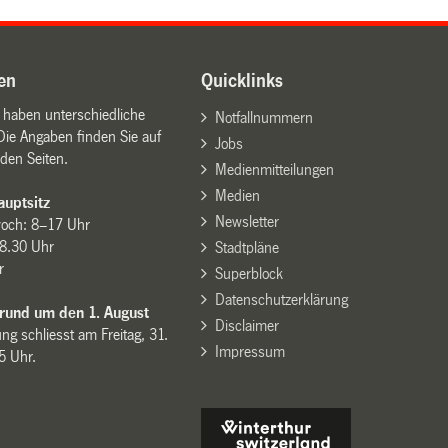
en
Quicklinks
n haben unterschiedliche
Notfallnummern
Die Angaben finden Sie auf
Jobs
den Seiten.
Medienmitteilungen
Medien
uptsitz
Newsletter
woch: 8–17 Uhr
8.30 Uhr
Stadtpläne
r
Superblock
Datenschutzerklärung
 rund um den 1. August
Disclaimer
ng schliesst am Freitag, 31.
Impressum
15 Uhr.