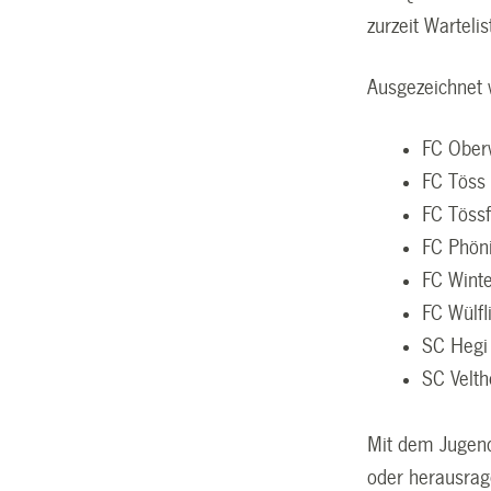
zurzeit Warteli
Ausgezeichnet w
FC Ober
FC Töss
FC Tössf
FC Phön
FC Winte
FC Wülfl
SC Hegi
SC Velt
Mit dem Jugend
oder herausrag