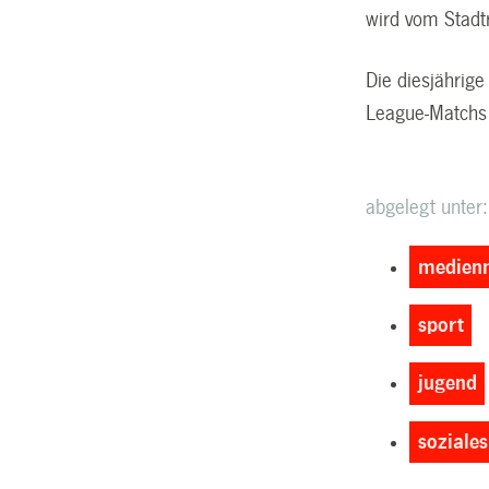
wird vom Stadt
Die diesjährig
League-Matchs 
abgelegt unter:
medienm
sport
jugend
soziales