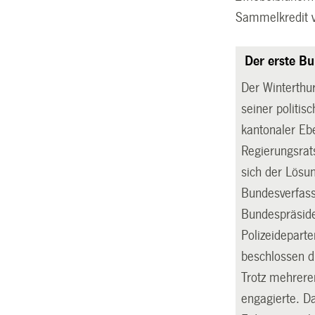
Sammelkredit vo
Der erste Bu
Der Winterthu
seiner politi
kantonaler Ebe
Regierungsrat
sich der Lösu
Bundesverfass
Bundespräsiden
Polizeidepart
beschlossen di
Trotz mehrerer
engagierte. D