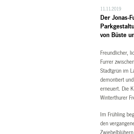
11.11.2019
Der Jonas-F
Parkgestaltu
von Büste u
Freundlicher, 
Furrer zwische
Stadtgrün im L
demontiert und
erneuert. Die 
Winterthurer Fr
Im Frühling be
den vergangene
Zwiebelblühern