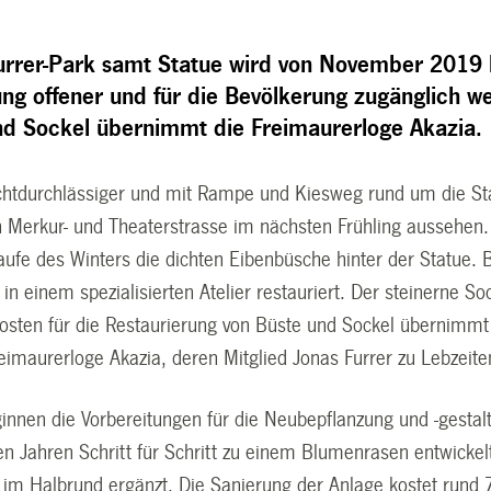
urrer-Park samt Statue wird von November 2019 b
ng offener und für die Bevölkerung zugänglich we
nd Sockel übernimmt die Freimaurerloge Akazia.
lichtdurchlässiger und mit Rampe und Kiesweg rund um die S
n Merkur- und Theaterstrasse im nächsten Frühling aussehen.
aufe des Winters die dichten Eibenbüsche hinter der Statue.
 in einem spezialisierten Atelier restauriert. Der steinerne
Kosten für die Restaurierung von Büste und Sockel übernimm
eimaurerloge Akazia, deren Mitglied Jonas Furrer zu Lebzeite
ginnen die Vorbereitungen für die Neubepflanzung und -gestal
n Jahren Schritt für Schritt zu einem Blumenrasen entwickel
 im Halbrund ergänzt. Die Sanierung der Anlage kostet rund