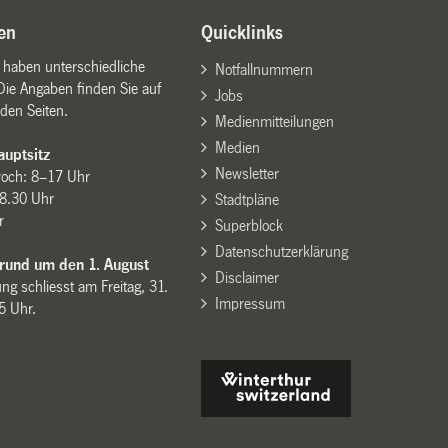
en
Quicklinks
n haben unterschiedliche
Notfallnummern
Die Angaben finden Sie auf
Jobs
den Seiten.
Medienmitteilungen
Medien
uptsitz
Newsletter
woch: 8–17 Uhr
8.30 Uhr
Stadtpläne
r
Superblock
Datenschutzerklärung
 rund um den 1. August
Disclaimer
ng schliesst am Freitag, 31.
Impressum
15 Uhr.