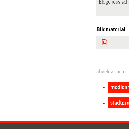
Eidgenössisch
Bildmaterial
abgelegt unter:
medienm
stadtgr