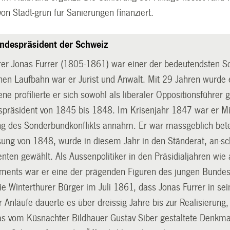
n Stadt-grün für Sanierungen finanziert.
ndespräsident der Schweiz
rer Jonas Furrer (1805-1861) war einer der bedeutendsten Sch
schen Laufbahn war er Jurist und Anwalt. Mit 29 Jahren wurde
ne profilierte er sich sowohl als liberaler Oppositionsführer
spräsident von 1845 bis 1848. Im Krisenjahr 1847 war er Mi
ng des Sonderbundkonflikts annahm. Er war massgeblich betei
ung von 1848, wurde in diesem Jahr in den Ständerat, an-sc
ten gewählt. Als Aussenpolitiker in den Präsidialjahren wie 
ements war er eine der prägenden Figuren des jungen Bundess
e Winterthurer Bürger im Juli 1861, dass Jonas Furrer in sei
 Anläufe dauerte es über dreissig Jahre bis zur Realisierung,
as vom Küsnachter Bildhauer Gustav Siber gestaltete Denk