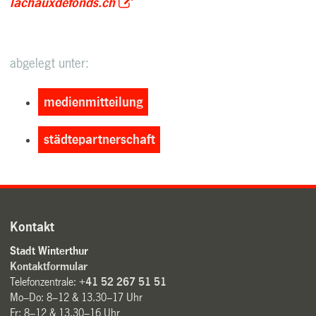
lachauxdefonds.ch
abgelegt unter:
medienmitteilung
städtepartnerschaft
Kontakt
Stadt Winterthur
Kontaktformular
Telefonzentrale:
+41 52 267 51 51
Mo–Do: 8–12 & 13.30–17 Uhr
Fr: 8–12 & 13.30–16 Uhr