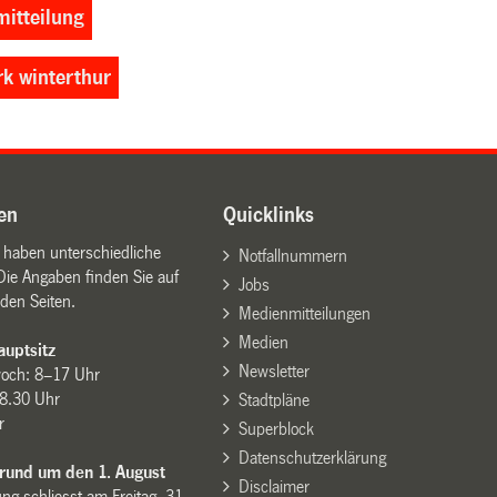
itteilung
rk winterthur
en
Quicklinks
n haben unterschiedliche
Notfallnummern
Die Angaben finden Sie auf
Jobs
den Seiten.
Medienmitteilungen
Medien
uptsitz
Newsletter
woch: 8–17 Uhr
8.30 Uhr
Stadtpläne
r
Superblock
Datenschutzerklärung
 rund um den 1. August
Disclaimer
ng schliesst am Freitag, 31.