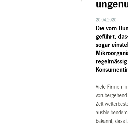
ungenu
20.04.2020
Die vom Bu
geführt, das
sogar einst
Mikroorganis
regelmässig 
Konsumenti
Viele Firmen in
vorübergehend g
Zeit weiterbest
ausbleibendem 
bekannt, dass 