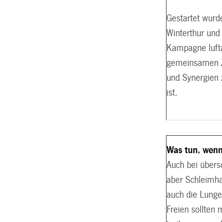
Gestartet wurd
Winterthur und
Kampagne lufta
gemeinsamen Zi
und Synergien z
ist.
Was tun, wenn
Auch bei übers
aber Schleimha
auch die Lunge
Freien sollten 