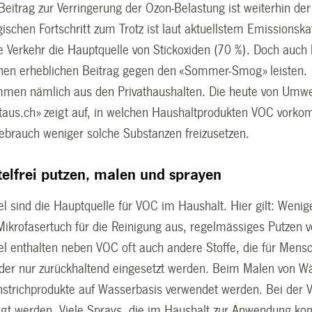
 Beitrag zur Verringerung der Ozon-Belastung ist weiterhin de
ischen Fortschritt zum Trotz ist laut aktuellstem Emissionska
te Verkehr die Hauptquelle von Stickoxiden (70 %). Doch auc
inen erheblichen Beitrag gegen den «Sommer-Smog» leisten. 
mmen nämlich aus den Privathaushalten. Die heute von Umwel
aus.ch» zeigt auf, in welchen Haushaltprodukten VOC vorko
gebrauch weniger solche Substanzen freizusetzen.
elfrei putzen, malen und sprayen
l sind die Hauptquelle für VOC im Haushalt. Hier gilt: Wenige
Mikrofasertuch für die Reinigung aus, regelmässiges Putzen
el enthalten neben VOC oft auch andere Stoffe, die für Mens
oder nur zurückhaltend eingesetzt werden. Beim Malen von W
nstrichprodukte auf Wasserbasis verwendet werden. Bei der V
ngt werden. Viele Sprays, die im Haushalt zur Anwendung ko