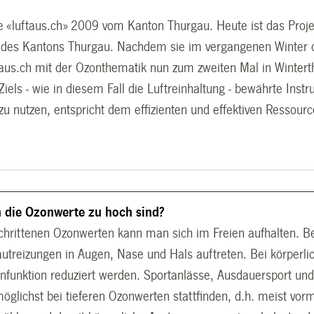
e «luftaus.ch» 2009 vom Kanton Thurgau. Heute ist das Pr
 des Kantons Thurgau. Nachdem sie im vergangenen Winter d
us.ch mit der Ozonthematik nun zum zweiten Mal in Winterthu
els - wie in diesem Fall die Luftreinhaltung - bewährte I
u nutzen, entspricht dem effizienten und effektiven Ressourc
 die Ozonwerte zu hoch sind?
chrittenen Ozonwerten kann man sich im Freien aufhalten. B
utreizungen in Augen, Nase und Hals auftreten. Bei körperl
nfunktion reduziert werden. Sportanlässe, Ausdauersport und
möglichst bei tieferen Ozonwerten stattfinden, d.h. meist vor