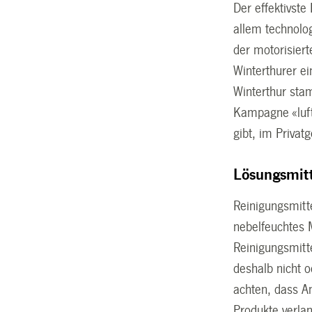
Der effektivste
allem technolog
der motorisier
Winterthurer e
Winterthur sta
Kampagne «luft
gibt, im Privat
Lösungsmitt
Reinigungsmitte
nebelfeuchtes 
Reinigungsmitt
deshalb nicht 
achten, dass A
Produkte verla