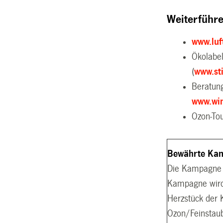
Weiterführ
www.luf
­Ökolabe
(
www.st
­Beratu
www.wi
­Ozon-To
Bewährte Kam
Die Kampagne «
Kampagne wird 
Herzstück der 
Ozon/Feinstaub