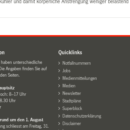
 kühler und damit körperliche Anstrengung weniger belastend 
en
Quicklinks
n haben unterschiedliche
Notfallnummern
Die Angaben finden Sie auf
Jobs
den Seiten.
Medienmitteilungen
Medien
uptsitz
Newsletter
woch: 8–17 Uhr
8.30 Uhr
Stadtpläne
r
Superblock
Datenschutzerklärung
 rund um den 1. August
Disclaimer
ng schliesst am Freitag, 31.