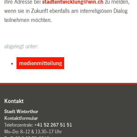
ihre Adresse bei
stadtentwicklung@win.ch
zu melden,
wenn sie in Zukunft ebenfalls am interreligiösen Dialog
teilnehmen möchten.
abgelegt unter:
medienmitteilung
Kontakt
Stadt Winterthur
Kontaktformular
Telefonzentrale:
+41 52 267 51 51
Mo–Do: 8–12 & 13.30–17 Uhr