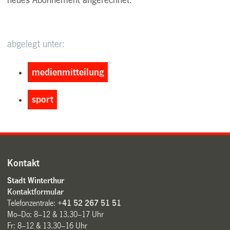
neues Abonnement angerechnet.
abgelegt unter:
medienmitteilung
sport
Kontakt
Stadt Winterthur
Kontaktformular
Telefonzentrale:
+41 52 267 51 51
Mo–Do: 8–12 & 13.30–17 Uhr
Fr: 8–12 & 13.30–16 Uhr