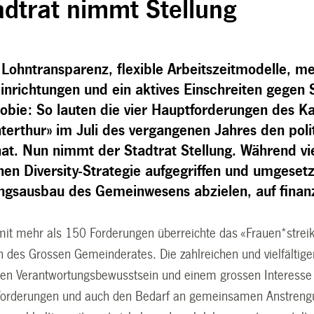
adtrat nimmt Stellung
 Lohntransparenz, flexible Arbeitszeitmodelle, m
inrichtungen und ein aktives Einschreiten gege
bie: So lauten die vier Hauptforderungen des Ka
nterthur» im Juli des vergangenen Jahres den pol
at. Nun nimmt der Stadtrat Stellung. Während vie
hen Diversity-Strategie aufgegriffen und umgesetz
ungsausbau des Gemeinwesens abzielen, auf finanz
mit mehr als 150 Forderungen überreichte das «Frauen*streik
n des Grossen Gemeinderates. Die zahlreichen und vielfälti
hen Verantwortungsbewusstsein und einem grossen Interesse an
Forderungen und auch den Bedarf an gemeinsamen Anstrengu