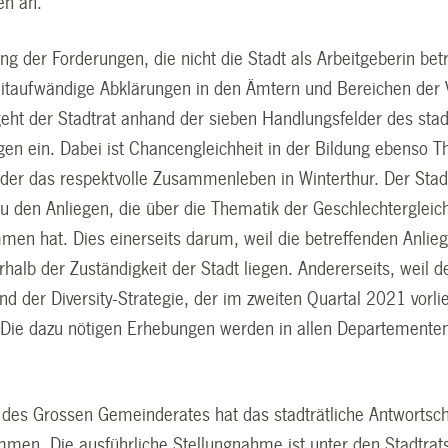
en an.
g der Forderungen, die nicht die Stadt als Arbeitgeberin be
eitaufwändige Abklärungen in den Ämtern und Bereichen der 
v geht der Stadtrat anhand der sieben Handlungsfelder des st
gen ein. Dabei ist Chancengleichheit in der Bildung ebenso 
oder das respektvolle Zusammenleben in Winterthur. Der Stadt
u den Anliegen, die über die Thematik der Geschlechtergleic
men hat. Dies einerseits darum, weil die betreffenden Anlieg
rhalb der Zuständigkeit der Stadt liegen. Andererseits, weil d
 der Diversity-Strategie, der im zweiten Quartal 2021 vorlie
 Die dazu nötigen Erhebungen werden in allen Departemente
 des Grossen Gemeinderates hat das stadträtliche Antwortschr
men. Die ausführliche Stellungnahme ist unter den Stadtrat