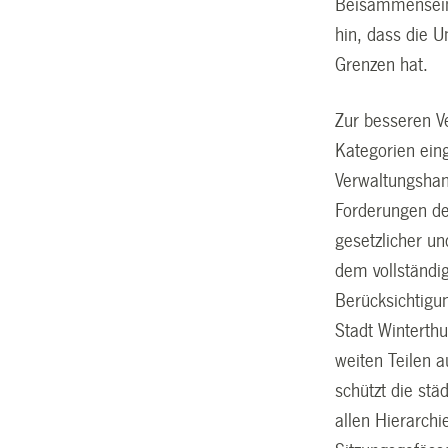
Beisammensein 
hin, dass die 
Grenzen hat.
Zur besseren Ve
Kategorien eing
Verwaltungshand
Forderungen des
gesetzlicher un
dem vollständig
Berücksichtigun
Stadt Winterthu
weiten Teilen a
schützt die st
allen Hierarch