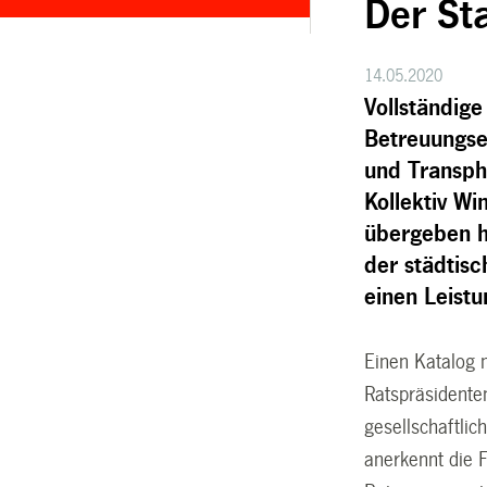
Der St
14.05.2020
Vollständige
Betreuungse
und Transpho
Kollektiv Wi
übergeben h
der städtisc
einen Leist
Einen Katalog 
Ratspräsidente
gesellschaftlic
anerkennt die 