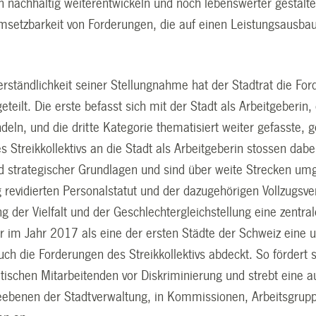
nachhaltig weiterentwickeln und noch lebenswerter gestalten
Umsetzbarkeit von Forderungen, die auf einen Leistungsausba
rständlichkeit seiner Stellungnahme hat der Stadtrat die Ford
eteilt. Die erste befasst sich mit der Stadt als Arbeitgeberin,
eln, und die dritte Kategorie thematisiert weiter gefasste, 
 Streikkollektivs an die Stadt als Arbeitgeberin stossen dabe
d strategischer Grundlagen und sind über weite Strecken umge
 revidierten Personalstatut und der dazugehörigen Vollzugsv
g der Vielfalt und der Geschlechtergleichstellung eine zentr
r im Jahr 2017 als eine der ersten Städte der Schweiz eine u
uch die Forderungen des Streikkollektivs abdeckt. So fördert s
ädtischen Mitarbeitenden vor Diskriminierung und strebt eine
ieebenen der Stadtverwaltung, in Kommissionen, Arbeitsgrup