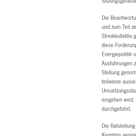
Sitzungsgefäss
Die Beantwortun
und zum Teil z
Streikkollekti
diese Forderun
Energiepolitik 
Ausführungen z
Stellung genom
teilweise ausse
Umsetzungsstand
eingehen wird.
durchgeführt.
Die Ratsleitung
Kenntnis genom