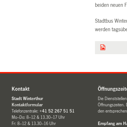
beiden neuen F
Stadtbus Winte
werden tagsübe
Kontakt
Öffnungszeit
Stadt Winterthur
Die Dienststelle
Kontaktformular
Öffnungszeiten. 
Telefonzentrale:
+41 52 267 51 51
den entsprechen
Mo–Do: 8–12 & 13.30–17 Uhr
Fr: 8–12 & 13.30–16 Uhr
Empfang am Ha