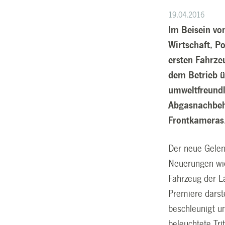
19.04.2016
Im Beisein vo
Wirtschaft, P
ersten Fahrze
dem Betrieb 
umweltfreundl
Abgasnachbeh
Frontkameras
Der neue Gelen
Neuerungen wie 
Fahrzeug der L
Premiere darst
beschleunigt un
beleuchtete Tri