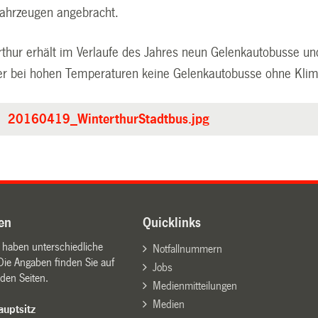
ahrzeugen angebracht.
rthur erhält im Verlaufe des Jahres neun Gelenkautobusse 
r bei hohen Temperaturen keine Gelenkautobusse ohne Klim
20160419_WinterthurStadtbus.jpg
en
Quicklinks
n haben unterschiedliche
Notfallnummern
Die Angaben finden Sie auf
Jobs
den Seiten.
Medienmitteilungen
Medien
uptsitz