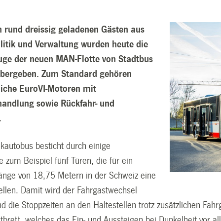
n rund dreissig geladenen Gästen aus
olitik und Verwaltung wurden heute die
uge der neuen MAN-Flotte von Stadtbus
übergeben. Zum Standard gehören
iche EuroVI-Motoren mit
andlung sowie Rückfahr- und
.
kautobus besticht durch einige
zum Beispiel fünf Türen, die für ein
änge von 18,75 Metern in der Schweiz eine
ellen. Damit wird der Fahrgastwechsel
d die Stoppzeiten an den Haltestellen trotz zusätzlichen Fahr
ttbrett, welches das Ein- und Aussteigen bei Dunkelheit vor