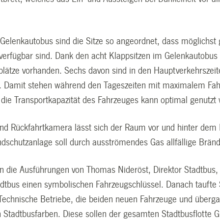
Gelenkautobus sind die Sitze so angeordnet, dass möglichst 
 verfügbar sind. Dank den acht Klappsitzen im Gelenkautobus 
zplätze vorhanden. Sechs davon sind in den Hauptverkehrszeit
r. Damit stehen während den Tageszeiten mit maximalem Fa
 die Transportkapazität des Fahrzeuges kann optimal genutzt
 und Rückfahrtkamera lässt sich der Raum vor und hinter d
andschutzanlage soll durch ausströmendes Gas allfällige Brän
n die Ausführungen von Thomas Nideröst, Direktor Stadtbu
adtbus einen symbolischen Fahrzeugschlüssel. Danach taufte S
echnische Betriebe, die beiden neuen Fahrzeuge und überga
 Stadtbusfarben. Diese sollen der gesamten Stadtbusflotte G