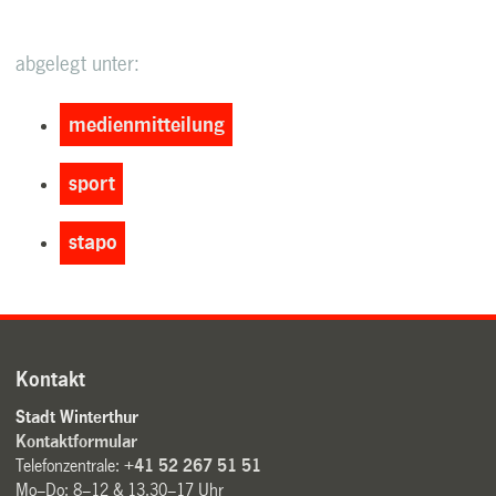
abgelegt unter:
medienmitteilung
sport
stapo
Kontakt
Stadt Winterthur
Kontaktformular
Telefonzentrale:
+41 52 267 51 51
Mo–Do: 8–12 & 13.30–17 Uhr