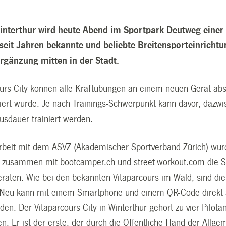
Winterthur wird heute Abend im Sportpark Deutweg einer 
e seit Jahren bekannte und beliebte Breitensporteinric
gänzung mitten in der Stadt.
urs City können alle Kraftübungen an einem neuen Gerät abs
liert wurde. Je nach Trainings-Schwerpunkt kann davor, dazw
Ausdauer trainiert werden.
eit mit dem ASVZ (Akademischer Sportverband Zürich) wurd
 zusammen mit bootcamper.ch und street-workout.com die St
raten. Wie bei den bekannten Vitaparcours im Wald, sind di
 Neu kann mit einem Smartphone und einem QR-Code direkt 
den. Der Vitaparcours City in Winterthur gehört zu vier Pilo
den. Er ist der erste, der durch die Öffentliche Hand der Allgem