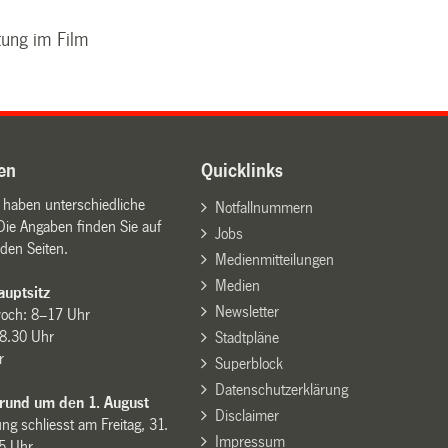
tung im Film
en
Quicklinks
n haben unterschiedliche
Notfallnummern
Die Angaben finden Sie auf
Jobs
den Seiten.
Medienmitteilungen
Medien
uptsitz
Newsletter
woch: 8–17 Uhr
8.30 Uhr
Stadtpläne
r
Superblock
Datenschutzerklärung
 rund um den 1. August
Disclaimer
ng schliesst am Freitag, 31.
Impressum
15 Uhr.