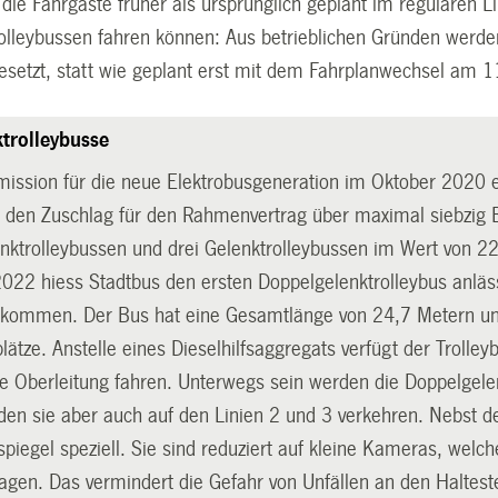
ie Fahrgäste früher als ursprünglich geplant im regulären Li
olleybussen fahren können: Aus betrieblichen Gründen werde
setzt, statt wie geplant erst mit dem Fahrplanwechsel am 
trolleybusse
ission für die neue Elektrobusgeneration im Oktober 2020 er
den Zuschlag für den Rahmenvertrag über maximal siebzig Bu
enktrolleybussen und drei Gelenktrolleybussen im Wert von 22
022 hiess Stadtbus den ersten Doppelgelenktrolleybus anläss
llkommen. Der Bus hat eine Gesamtlänge von 24,7 Metern und
lätze. Anstelle eines Dieselhilfsaggregats verfügt der Trolle
e Oberleitung fahren. Unterwegs sein werden die Doppelgelenk
rden sie aber auch auf den Linien 2 und 3 verkehren. Nebst d
piegel speziell. Sie sind reduziert auf kleine Kameras, welch
ragen. Das vermindert die Gefahr von Unfällen an den Haltest