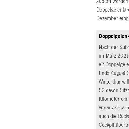
Zudem werden d
Doppelgelenktr
Dezember einge
Doppelgelenk
Nach der Subm
im März 2021 
elf Doppelgel
Ende August 2
Winterthur wi
52 davon Sitzp
Kilometer ohn
Vereinzelt we
auch die Rücks
Cockpit übert