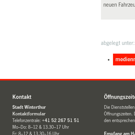
neuen Fahrzeu
abgelegt unter:
medienm
Kontakt
Öffnungszeit
Stadt Winterthur
Die Dienststelle
Kontaktformular
Öffnungszeiten. 
Telefonzentrale:
+41 52 267 51 51
den entsprechen
Mo–Do: 8–12 & 13.30–17 Uhr
Fr: 8–12 & 13.30–16 Uhr
Empfang am Ha