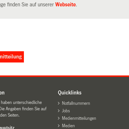
ge finden Sie auf unserer
Webseite
.
itteilung
en
Quicklinks
n haben unterschiedliche
Notfallnummern
Die Angaben finden Sie auf
Jobs
den Seiten.
Medienmitteilungen
Medien
uptsitz