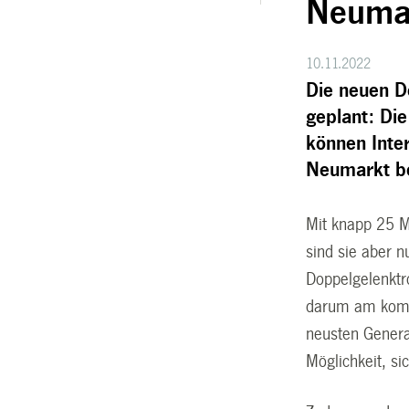
Neuma
10.11.2022
Die neuen Do
geplant: Di
können Inte
Neumarkt be
Mit knapp 25 M
sind sie aber n
Doppelgelenktro
darum am komme
neusten Genera
Möglichkeit, si