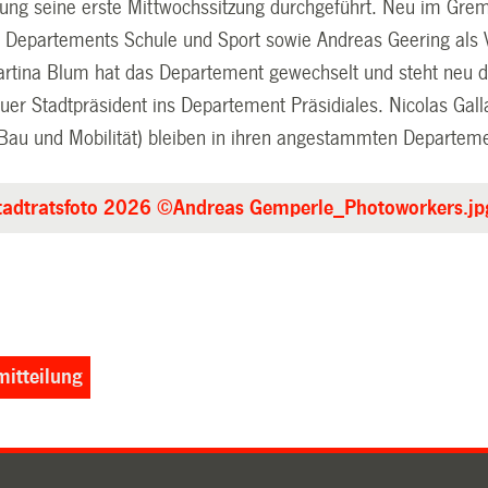
ng seine erste Mittwochssitzung durchgeführt. Neu im Gre
s Departements Schule und Sport sowie Andreas Geering als 
rtina Blum hat das Departement gewechselt und steht neu den
euer Stadtpräsident ins Departement Präsidiales. Nicolas Gal
(Bau und Mobilität) bleiben in ihren angestammten Departem
tadtratsfoto 2026 ©Andreas Gemperle_Photoworkers.jp
itteilung