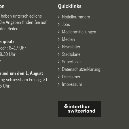
en
Quicklinks
n haben unterschiedliche
Notfallnummern
Die Angaben finden Sie auf
Jobs
den Seiten.
Medienmitteilungen
Medien
uptsitz
Newsletter
woch: 8–17 Uhr
8.30 Uhr
Stadtpläne
r
Superblock
Datenschutzerklärung
 rund um den 1. August
Disclaimer
ng schliesst am Freitag, 31.
Impressum
15 Uhr.