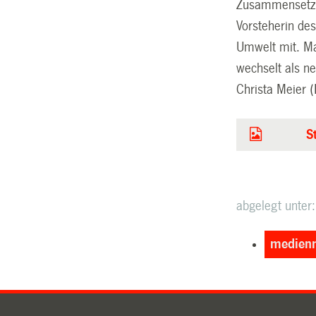
Zusammensetzu
Vorsteherin de
Umwelt mit. Ma
wechselt als n
Christa Meier 
S
abgelegt unter:
medienm