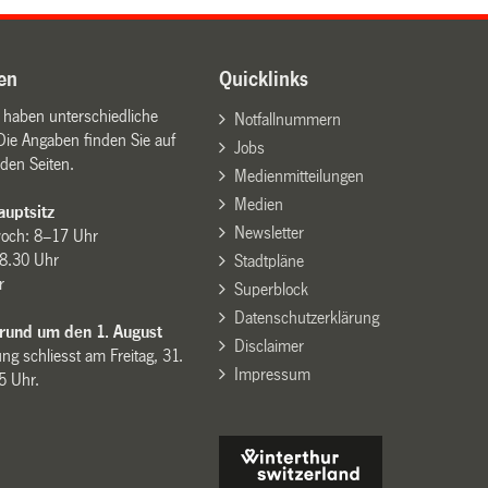
en
Quicklinks
n haben unterschiedliche
Notfallnummern
Die Angaben finden Sie auf
Jobs
den Seiten.
Medienmitteilungen
Medien
uptsitz
Newsletter
woch: 8–17 Uhr
8.30 Uhr
Stadtpläne
r
Superblock
Datenschutzerklärung
 rund um den 1. August
Disclaimer
ng schliesst am Freitag, 31.
Impressum
15 Uhr.