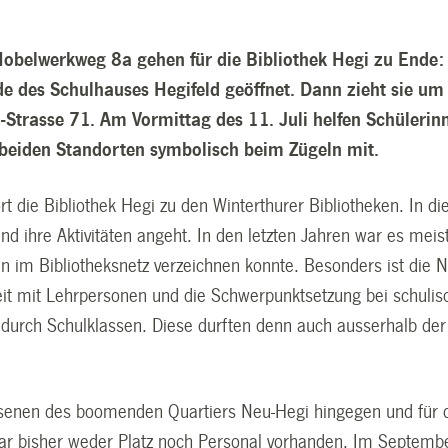
obelwerkweg 8a gehen für die Bibliothek Hegi zu Ende: A
e des Schulhauses Hegifeld geöffnet. Dann zieht sie um
li-Strasse 71. Am Vormittag des 11. Juli helfen Schüleri
beiden Standorten symbolisch beim Zügeln mit.
t die Bibliothek Hegi zu den Winterthurer Bibliotheken. In d
nd ihre Aktivitäten angeht. In den letzten Jahren war es meist
 im Bibliotheksnetz verzeichnen konnte. Besonders ist die N
 mit Lehrpersonen und die Schwerpunktsetzung bei schulisc
durch Schulklassen. Diese durften denn auch ausserhalb de
senen des boomenden Quartiers Neu-Hegi hingegen und für d
ar bisher weder Platz noch Personal vorhanden. Im Septem