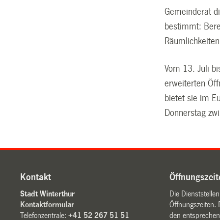
Gemeinderat di
bestimmt: Bere
Räumlichkeiten 
Vom 13. Juli bi
erweiterten Öf
bietet sie im E
Donnerstag zwi
Kontakt
Öffnungszeit
Stadt Winterthur
Die Dienststelle
Kontaktformular
Öffnungszeiten. 
Telefonzentrale:
+41 52 267 51 51
den entsprechen