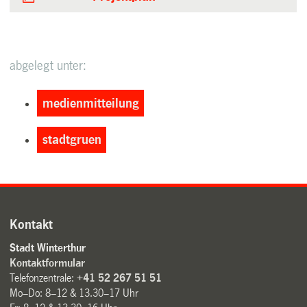
abgelegt unter:
medienmitteilung
stadtgruen
Kontakt
Stadt Winterthur
Kontaktformular
Telefonzentrale:
+41 52 267 51 51
Mo–Do: 8–12 & 13.30–17 Uhr