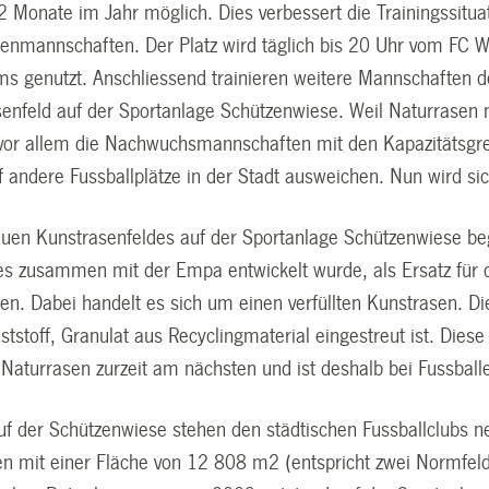
Monate im Jahr möglich. Dies verbessert die Trainingssituati
renmannschaften. Der Platz wird täglich bis 20 Uhr vom FC Wi
 genutzt. Anschliessend trainieren weitere Mannschaften d
enfeld auf der Sportanlage Schützenwiese. Weil Naturrasen n
vor allem die Nachwuchsmannschaften mit den Kapazitätsgr
 andere Fussballplätze in der Stadt ausweichen. Nun wird sich
uen Kunstrasenfeldes auf der Sportanlage Schützenwiese be
es zusammen mit der Empa entwickelt wurde, als Ersatz für d
en. Dabei handelt es sich um einen verfüllten Kunstrasen. D
ststoff, Granulat aus Recyclingmaterial eingestreut ist. Di
 Naturrasen zurzeit am nächsten und ist deshalb bei Fussballe
uf der Schützenwiese stehen den städtischen Fussballclubs ne
en mit einer Fläche von 12 808 m2 (entspricht zwei Normfel