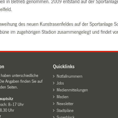
üeli in Betrieb genommen. 2009 entstand auf der Sportanlag
lfeld.
 Einweihung des neuen Kunstrasenfeldes auf der Sportanlage 
büne im zugehörigen Stadion zusammengelegt und findet vora
en
Quicklinks
n haben unterschiedliche
Notfallnummern
Die Angaben finden Sie auf
Jobs
den Seiten.
Medienmitteilungen
Medien
uptsitz
Newsletter
woch: 8–17 Uhr
8.30 Uhr
Stadtpläne
r
Superblock