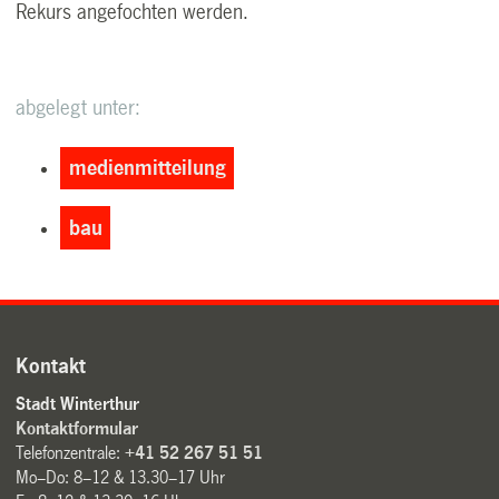
Rekurs angefochten werden.
abgelegt unter:
medienmitteilung
bau
Kontakt
Stadt Winterthur
Kontaktformular
Telefonzentrale:
+41 52 267 51 51
Mo–Do: 8–12 & 13.30–17 Uhr