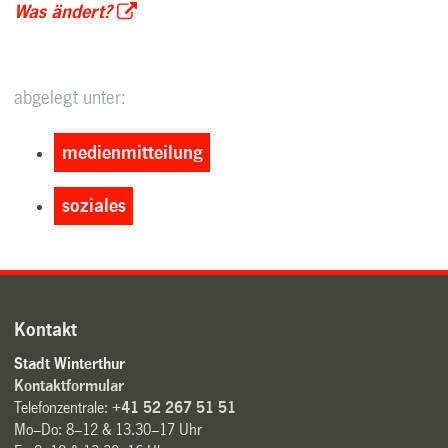
Was ändert?
abgelegt unter:
medienmitteilung
soziales
Kontakt
Stadt Winterthur
Kontaktformular
Telefonzentrale:
+41 52 267 51 51
Mo–Do: 8–12 & 13.30–17 Uhr