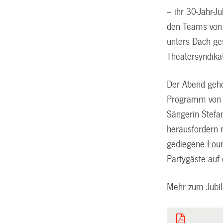
– ihr 30-Jahr-J
den Teams von 
unters Dach ges
Theatersyndikat
Der Abend gehö
Programm von S
Sängerin Stefa
herausfordern 
gediegene Loun
Partygäste auf
Mehr zum Jubi