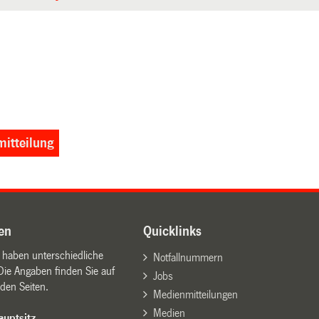
itteilung
en
Quicklinks
n haben unterschiedliche
Notfallnummern
Die Angaben finden Sie auf
Jobs
den Seiten.
Medienmitteilungen
Medien
uptsitz