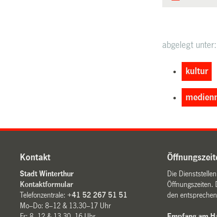
abgelegt unter:
kultur
medienm
Kontakt
Öffnungszeit
Stadt Winterthur
Die Dienststelle
Kontaktformular
Öffnungszeiten. 
Telefonzentrale:
+41 52 267 51 51
den entsprechen
Mo–Do: 8–12 & 13.30–17 Uhr
Fr: 8–12 & 13.30–16 Uhr
Empfang am Ha