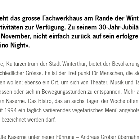
teht das grosse Fachwerkhaus am Rande der Winte
ktivitäten zur Verfügung. Zu seinem 30-Jahr-Jubi
November, nicht einfach zurück auf sein erfolgre
ino Night».
e, Kulturzentrum der Stadt Winterthur, bietet der Bevölkerung
iedlicher Grösse. Es ist der Treffpunkt für Menschen, die si
en wollen; ebenso ein Ort, um sich von Theater, Musik und T
assen oder sich in Bewegungsstunden zu entspannen. Mehr al
n Kaserne. Das Bistro, das an sechs Tagen der Woche offen is
it 1994 ein täglich variierendes vegetarisches Menü angebot
t bezeichnet werden darf.
 Alte Kaserne unter neuer Führung – Andreas Gröber übernah