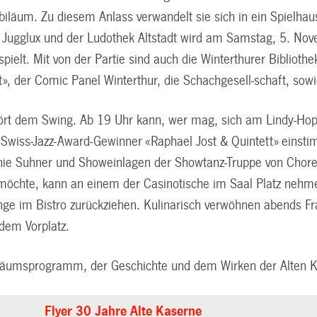
ubiläum. Zu diesem Anlass verwandelt sie sich in ein Spielha
Jugglux und der Ludothek Altstadt wird am Samstag, 5. Nov
pielt. Mit von der Partie sind auch die Winterthurer Bibliot
», der Comic Panel Winterthur, die Schachgesell-schaft, sow
rt dem Swing. Ab 19 Uhr kann, wer mag, sich am Lindy-Hop
wiss-Jazz-Award-Gewinner «Raphael Jost & Quintett» einstimm
nie Suhner und Showeinlagen der Showtanz-Truppe von Chore
möchte, kann an einem der Casinotische im Saal Platz nehme
ge im Bistro zurückziehen. Kulinarisch verwöhnen abends Fr
 dem Vorplatz.
läumsprogramm, der Geschichte und dem Wirken der Alten 
Flyer 30 Jahre Alte Kaserne