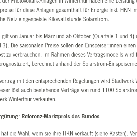
t der Photovoltaik-Anlagen in Winterthur haben eine Leistun
tpreise für diese Anlagen gesamthaft für Energie inkl. HK
iche Netz eingespeiste Kilowattstunde Solarstrom.
s gilt von Januar bis März und ab Oktober (Quartale 1 und 4
d 3). Die saisonalen Preise sollen den Einspeiser:innen ein
bst zu verbrauchen. Im Rahmen dieses Vertragsmodells wird f
rognostiziert, berechnet anhand der Solarstrom-Einspeisem
vertrag mit den entsprechenden Regelungen wird Stadtwerk 
ieser löst auch bestehende Verträge von rund 1100 Solarstro
rk Winterthur verkaufen.
ergütung: Referenz-Marktpreis des Bundes
 hat die Wahl, wem sie ihre HKN verkauft (siehe Kasten). Ver