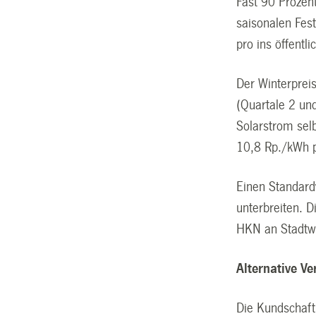
Fast 90 Prozen
saisonalen Fes
pro ins öffentl
Der Winterprei
(Quartale 2 un
Solarstrom sel
10,8 Rp./kWh p
Einen Standard
unterbreiten. D
HKN an Stadtwe
Alternative V
Die Kundschaft