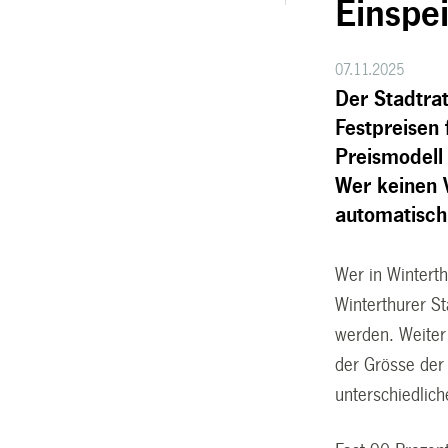
Einspe
07.11.2025
Der Stadtrat
Festpreisen
Preismodell 
Wer keinen V
automatisch
Wer in Wintert
Winterthurer S
werden. Weiter
der Grösse der
unterschiedlic