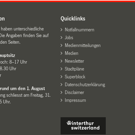
en
Quicklinks
n haben unterschiedliche
Notfallnummern
Die Angaben finden Sie auf
Jobs
den Seiten.
Medienmitteilungen
Medien
uptsitz
Newsletter
woch: 8–17 Uhr
8.30 Uhr
Stadtpläne
r
Superblock
Datenschutzerklärung
 rund um den 1. August
Disclaimer
ng schliesst am Freitag, 31.
Impressum
15 Uhr.