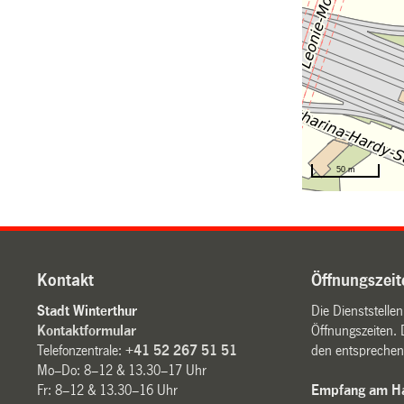
Kontakt
Öffnungszeit
Stadt Winterthur
Die Dienststelle
Kontaktformular
Öffnungszeiten. 
Telefonzentrale:
+41 52 267 51 51
den entsprechen
Mo–Do: 8–12 & 13.30–17 Uhr
Fr: 8–12 & 13.30–16 Uhr
Empfang am Ha