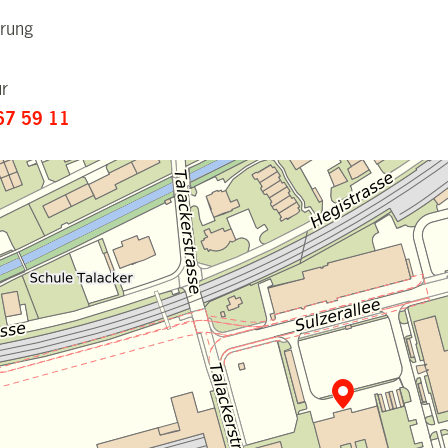
ärung
ur
67 59 11