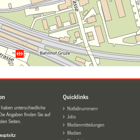
en
Quicklinks
n haben unterschiedliche
Notfallnummern
Die Angaben finden Sie auf
Jobs
den Seiten.
Medienmitteilungen
Medien
uptsitz