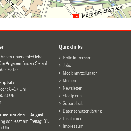
en
Quicklinks
n haben unterschiedliche
Notfallnummern
Die Angaben finden Sie auf
Jobs
den Seiten.
Medienmitteilungen
Medien
uptsitz
Newsletter
woch: 8–17 Uhr
8.30 Uhr
Stadtpläne
r
Superblock
Datenschutzerklärung
 rund um den 1. August
Disclaimer
ng schliesst am Freitag, 31.
Impressum
15 Uhr.