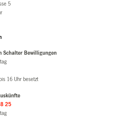
sse 5
ur
n
n Schalter Bewilligungen
itag
bis 16 Uhr besetzt
Auskünfte
58 25
itag