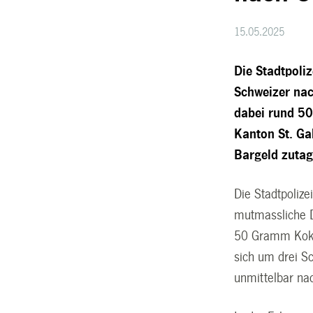
15.05.2025
Die Stadtpoli
Schweizer na
dabei rund 5
Kanton St. Ga
Bargeld zutag
Die Stadtpolize
mutmassliche 
50 Gramm Koka
sich um drei S
unmittelbar na