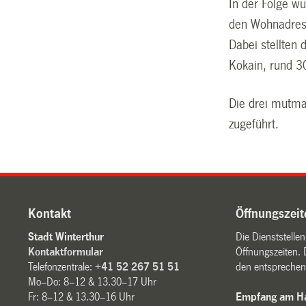
In der Folge w
den Wohnadres
Dabei stellten
Kokain, rund 3
Die drei mutma
zugeführt.
Kontakt
Öffnungszeit
Stadt Winterthur
Die Dienststelle
Kontaktformular
Öffnungszeiten. 
Telefonzentrale:
+41 52 267 51 51
den entsprechen
Mo–Do: 8–12 & 13.30–17 Uhr
Fr: 8–12 & 13.30–16 Uhr
Empfang am Ha