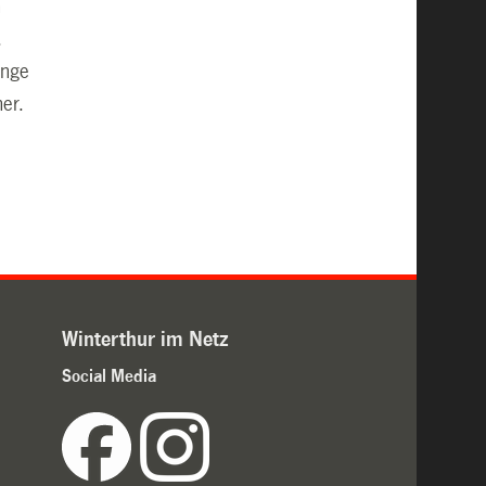
n
.
enge
er.
Winterthur im Netz
Social Media