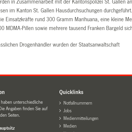
urden in Zusammenarbeit mit der Kantonspolizei St. Gallen a
sen im Kanton St. Gallen Hausdurchsuchungen durchgeführt
 die Einsatzkräfte rund 300 Gramm Marihuana, eine kleine M
00 MDMA-Pillen sowie mehrere tausend Franken Bargeld sich
sslichen Drogenhändler wurden der Staatsanwaltschaft
en
Quicklinks
n haben unterschiedliche
Notfallnummern
Die Angaben finden Sie auf
Jobs
den Seiten.
Medienmitteilungen
Medien
uptsitz