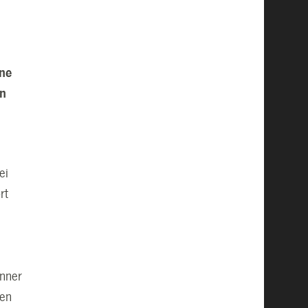
ine
en
ei
rt
änner
den