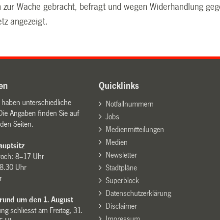
 zur Wache gebracht, befragt und wegen Widerhandlung ge
tz angezeigt.
en
Quicklinks
n haben unterschiedliche
Notfallnummern
Die Angaben finden Sie auf
Jobs
den Seiten.
Medienmitteilungen
Medien
uptsitz
Newsletter
woch: 8–17 Uhr
8.30 Uhr
Stadtpläne
r
Superblock
Datenschutzerklärung
 rund um den 1. August
Disclaimer
ng schliesst am Freitag, 31.
Impressum