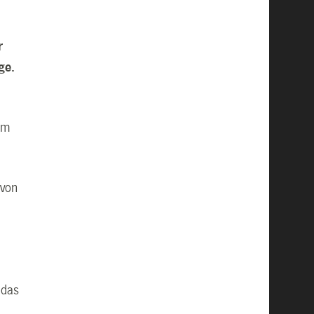
u
r
ge.
am
 von
m
 das