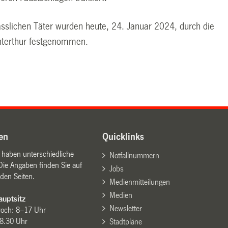
sslichen Täter wurden heute, 24. Januar 2024, durch die
interthur festgenommen.
en
Quicklinks
n haben unterschiedliche
Notfallnummern
Die Angaben finden Sie auf
Jobs
den Seiten.
Medienmitteilungen
Medien
uptsitz
Newsletter
woch: 8–17 Uhr
8.30 Uhr
Stadtpläne