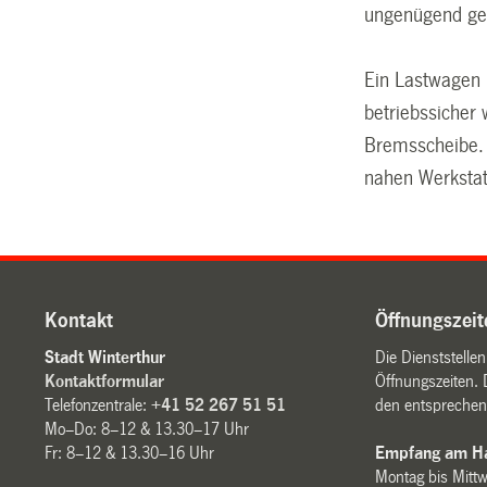
ungenügend ges
Ein Lastwagen 
betriebssicher 
Bremsscheibe. 
nahen Werkstatt
Kontakt
Öffnungszeit
Stadt Winterthur
Die Dienststelle
Kontaktformular
Öffnungszeiten. 
Telefonzentrale:
+41 52 267 51 51
den entsprechen
Mo–Do: 8–12 & 13.30–17 Uhr
Fr: 8–12 & 13.30–16 Uhr
Empfang am Ha
Montag bis Mitt