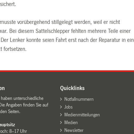
ichert.
musste vorübergehend stillgelegt werden, weil er nicht
war. Bei diesem Sattelschlepper fehlten mehrere Teile einer
Der Lenker konnte seien Fahrt erst nach der Reparatur in ein
 fortsetzen.
en
Quicklinks
n haben unterschiedliche
Notfallnummern
Die Angaben finden Sie auf
Jobs
den Seiten.
Medienmitteilungen
Medien
uptsitz
Newsletter
woch: 8–17 Uhr