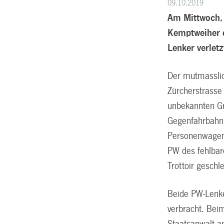
09.10.2019
Am Mittwoch, 
Kemptweiher e
Lenker verlet
Der mutmasslic
Zürcherstrasse
unbekannten Gr
Gegenfahrbahn
Personenwagen z
PW des fehlbar
Trottoir geschl
Beide PW-Lenke
verbracht. Bei
Staatsanwalt an