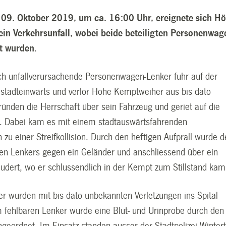
09. Oktober 2019, um ca. 16:00 Uhr, ereignete sich H
in Verkehrsunfall, wobei beide beteiligten Personenwag
zt wurden
.
h unfallverursachende Personenwagen-Lenker fuhr auf der
 stadteinwärts und verlor Höhe Kemptweiher aus bis dato
ünden die Herrschaft über sein Fahrzeug und geriet auf die
. Dabei kam es mit einem stadtauswärtsfahrenden
u einer Streifkollision. Durch den heftigen Aufprall wurde d
en Lenkers gegen ein Geländer und anschliessend über ein
eudert, wo er schlussendlich in der Kempt zum Stillstand kam
r wurden mit bis dato unbekannten Verletzungen ins Spital
m fehlbaren Lenker wurde eine Blut- und Urinprobe durch den
geordnet. Im Einsatz standen ausser der Stadtpolizei Winter