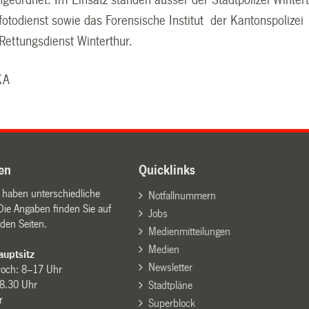
fotodienst sowie das Forensische Institut der Kantonspolizei
Rettungsdienst Winterthur.
KA
en
Quicklinks
n haben unterschiedliche
Notfallnummern
Die Angaben finden Sie auf
Jobs
den Seiten.
Medienmitteilungen
Medien
uptsitz
Newsletter
woch: 8–17 Uhr
8.30 Uhr
Stadtpläne
r
Superblock