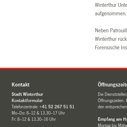
Winterthur Unt
aufgenommen.
Neben Patrouil
Winterthur rück
Forensische Ins
Kontakt
Öffnungszeit
Stadt Winterthur
Die Dienststelle
Kontaktformular
Öffnungszeiten. 
Telefonzentrale:
+41 52 267 51 51
den entsprechen
Mo–Do: 8–12 & 13.30–17 Uhr
Fr: 8–12 & 13.30–16 Uhr
Empfang am Ha
Montag bis Mitt