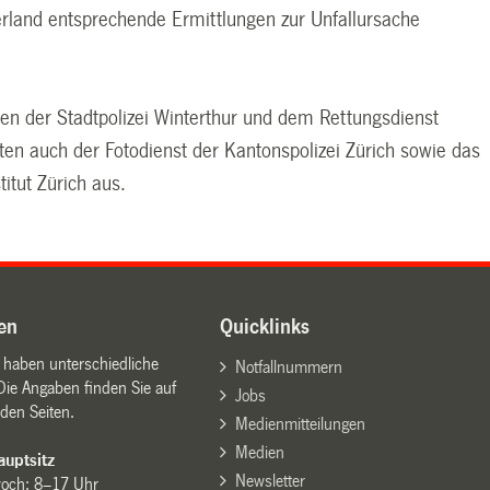
erland entsprechende Ermittlungen zur Unfallursache
len der Stadtpolizei Winterthur und dem Rettungsdienst
ten auch der Fotodienst der Kantonspolizei Zürich sowie das
titut Zürich aus.
en
Quicklinks
n haben unterschiedliche
Notfallnummern
Die Angaben finden Sie auf
Jobs
den Seiten.
Medienmitteilungen
Medien
uptsitz
Newsletter
woch: 8–17 Uhr