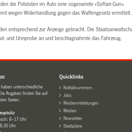
nden die Polizisten im Auto eine sogenannte «Softair-Gun».
wird wegen Widerhandlung gegen das Waffengesetz ermittelt.
den entsprechend zur Anzeige gebracht. Die Staatsanwaltsch
lut- und Urinprobe an und beschlagnahmte das Fahrzeug.
en
Quicklinks
n haben unterschiedliche
Notfallnummern
Die Angaben finden Sie auf
Jobs
den Seiten.
Medienmitteilungen
Medien
uptsitz
Newsletter
woch: 8–17 Uhr
8.30 Uhr
Stadtpläne