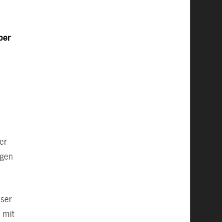
ber
er
igen
eser
 mit