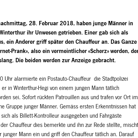
achmittag, 28. Februar 2018, haben junge Männer in
Winterthur ihr Unwesen getrieben. Einer gab sich als
us, ein Anderer griff später den Chauffeur an. Das Ganze
ternet-Prank», also ein vermeintlicher «Scherz» werden, de
slang. Die beiden werden zur Anzeige gebracht.
0 Uhr alarmierte ein Postauto-Chauffeur die Stadtpolizei
l er in Winterthur-Hegi von einem jungen Mann tätlich
en sei. Sofort rückten Patrouillen aus und trafen vor Ort i
ine Gruppe junger Männer. Gemäss ersten Erkenntnissen hat
 sich als Billett-Kontrolleur ausgegeben und Fahrgäste
ls der Chauffeur dies bemerkte und ihn zur Rede stellte, misch
r junger Mann ein und griff den Chauffeur tätlich an. Darauf