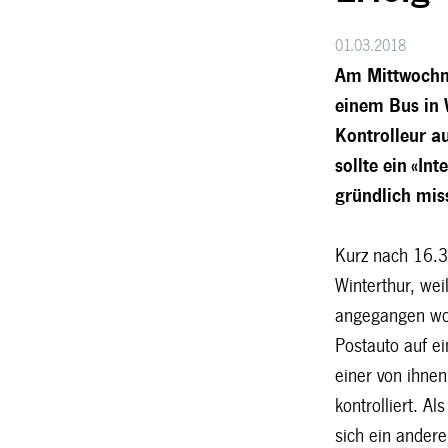
01.03.2018
Am Mittwochn
einem Bus in 
Kontrolleur a
sollte ein «In
gründlich mis
Kurz nach 16.3
Winterthur, wei
angegangen word
Postauto auf e
einer von ihnen
kontrolliert. A
sich ein andere