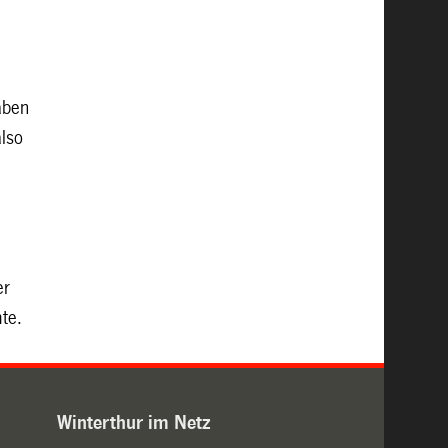
aben
also
er
mte.
Winterthur im Netz