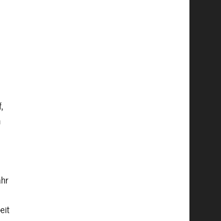
,
m
ahr
eit