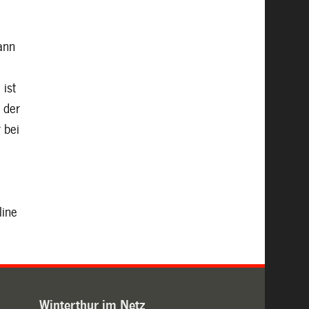
kann
 ist
 der
 bei
line
Winterthur im Netz