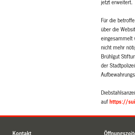
jetzt erweitert.
Für die betroff
über die Websi
eingesammelt wo
nicht mehr nöt
Brühlgut Stiftu
der Stadtpoliz
Aufbewahrungs
Diebstahlsanzei
auf
https://su
Kontakt
Öffnungszeit