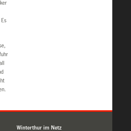
nker
 Es
se,
fuhr
all
nd
cht
en.
Winterthur im Netz