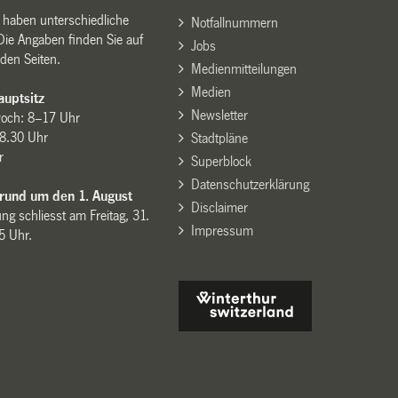
n haben unterschiedliche
Notfallnummern
Die Angaben finden Sie auf
Jobs
den Seiten.
Medienmitteilungen
Medien
uptsitz
Newsletter
woch: 8–17 Uhr
8.30 Uhr
Stadtpläne
r
Superblock
Datenschutzerklärung
 rund um den 1. August
Disclaimer
ng schliesst am Freitag, 31.
Impressum
15 Uhr.