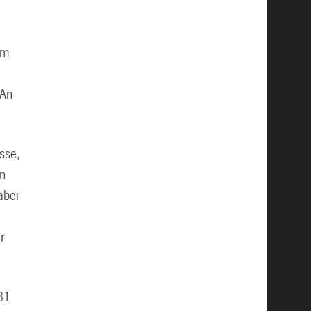
em
 An
sse,
in
abei
r
31