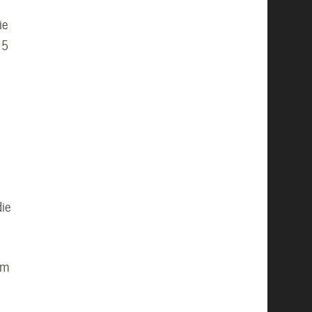
ie
 5
die
em