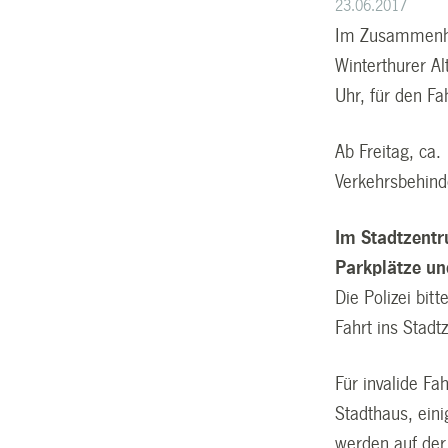
23.06.2017
Im Zusammenhan
Winterthurer Al
Uhr, für den Fa
Ab Freitag, ca
Verkehrsbehind
Im Stadtzentr
Parkplätze un
Die Polizei bit
Fahrt ins Stadt
Für invalide F
Stadthaus, eini
werden auf der