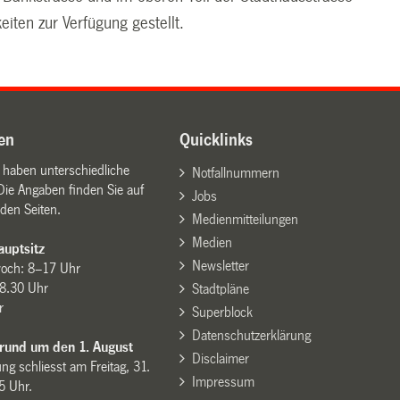
eiten zur Verfügung gestellt.
en
Quicklinks
n haben unterschiedliche
Notfallnummern
Die Angaben finden Sie auf
Jobs
den Seiten.
Medienmitteilungen
Medien
uptsitz
Newsletter
woch: 8–17 Uhr
8.30 Uhr
Stadtpläne
r
Superblock
Datenschutzerklärung
 rund um den 1. August
Disclaimer
ng schliesst am Freitag, 31.
Impressum
15 Uhr.