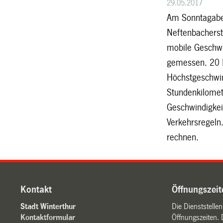
29.05.2017
Am Sonntagaben
Neftenbachers
mobile Geschwi
gemessen. 20 F
Höchstgeschwin
Stundenkilomet
Geschwindigkei
Verkehrsregeln
rechnen.
Kontakt
Öffnungszeit
Stadt Winterthur
Die Dienststelle
Kontaktformular
Öffnungszeiten. 