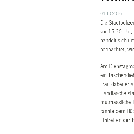
04.10.2016
Die Stadtpoliz
vor 15.30 Uhr,
handelt sich um
beobachtet, wie
Am Dienstagmor
ein Taschendieb
Frau dabei ert
Handtasche stah
mutmassliche T
rannte dem flü
Eintreffen der 