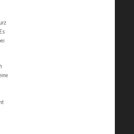
urz
 Es
bei
h
eine
nt