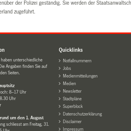
enüber der Polizei geständig. Sie werden der Staatsanwaltsch
erland zugeführt.
en
Quicklinks
n haben unterschiedliche
Notfallnummern
Die Angaben finden Sie auf
Jobs
den Seiten.
Medienmitteilungen
Medien
uptsitz
Newsletter
woch: 8–17 Uhr
8.30 Uhr
Stadtpläne
r
Superblock
Datenschutzerklärung
 rund um den 1. August
Disclaimer
ng schliesst am Freitag, 31.
Impressum
15 Uhr.