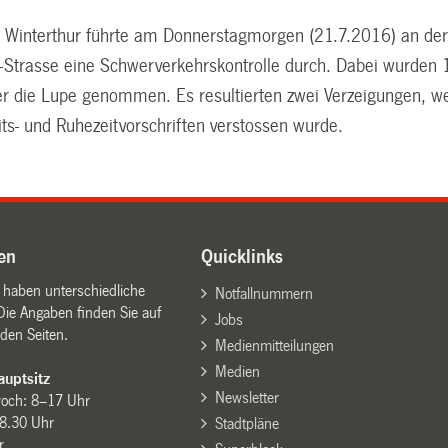
ei Winterthur führte am Donnerstagmorgen (21.7.2016) an de
-Strasse eine Schwerverkehrskontrolle durch. Dabei wurden 
r die Lupe genommen. Es resultierten zwei Verzeigungen, we
ts- und Ruhezeitvorschriften verstossen wurde.
en
Quicklinks
n haben unterschiedliche
Notfallnummern
Die Angaben finden Sie auf
Jobs
den Seiten.
Medienmitteilungen
Medien
uptsitz
Newsletter
woch: 8–17 Uhr
8.30 Uhr
Stadtpläne
r