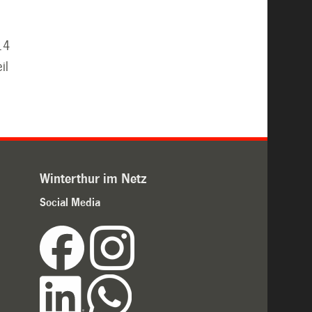
r
14
il
Winterthur im Netz
Social Media