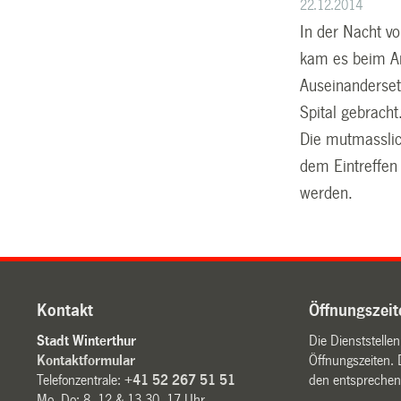
22.12.2014
In der Nacht v
kam es beim Ar
Auseinandersetz
Spital gebracht
Die mutmasslich
dem Eintreffen
werden.
Kontakt
Öffnungszeit
Stadt Winterthur
Die Dienststelle
Kontaktformular
Öffnungszeiten. 
Telefonzentrale:
+41 52 267 51 51
den entsprechen
Mo–Do: 8–12 & 13.30–17 Uhr