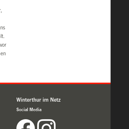
,
ins
lt.
 vor
men
Winterthur im Netz
Social Media