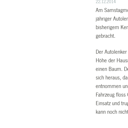
22.12.2014
Am Samstagmorg
jähriger Autole
bisherigem Kenn
gebracht.
Der Autolenker
Höhe der Hausn
einen Baum. Der
sich heraus, da
entnommen und 
Fahrzeug floss
Einsatz und tr
kann noch nicht