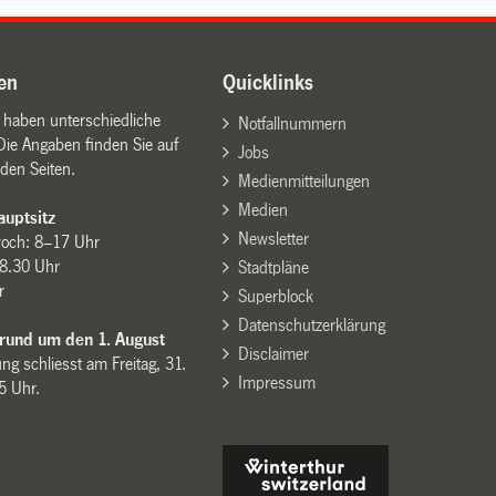
en
Quicklinks
n haben unterschiedliche
Notfallnummern
Die Angaben finden Sie auf
Jobs
den Seiten.
Medienmitteilungen
Medien
uptsitz
Newsletter
woch: 8–17 Uhr
8.30 Uhr
Stadtpläne
r
Superblock
Datenschutzerklärung
 rund um den 1. August
Disclaimer
ng schliesst am Freitag, 31.
Impressum
15 Uhr.