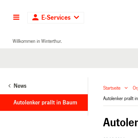
Hauptnavigation
E-Services
Willkommen in Winterthur.
News
Startseite
Or
Autolenker prallt
Autolenker prallt in Baum
Autole