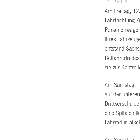
14.12.2014
Am Freitag, 12
Fahrtrichtung Z
Personenwagen.
ihres Fahrzeug
entstand Sachs
Beifahrerin de
sie zur Kontrol
Am Samstag, 13
auf der unter
Drittverschulde
eine Spitaleinl
Fahrrad in alko
Am Samstag, 13