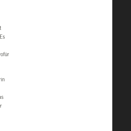
t
 Es
wofür
rin
as
r