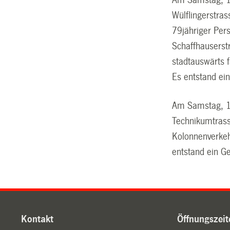
Wülflingerstra
79jähriger Pe
Schaffhauserst
stadtauswärts 
Es entstand ei
Am Samstag, 13
Technikumtrass
Kolonnenverkeh
entstand ein G
Kontakt
Öffnungszeit