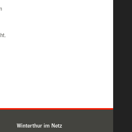
n
ht.
Winterthur im Netz