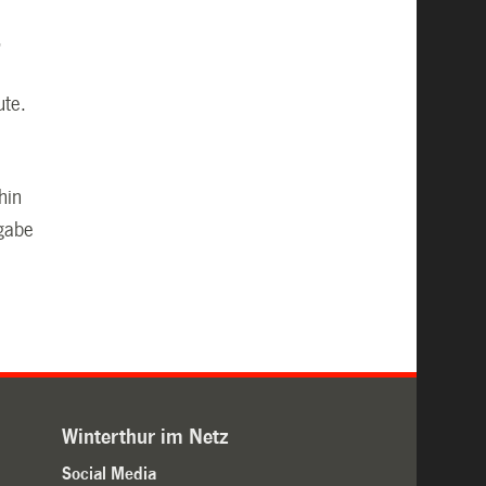
,
ute.
hin
sgabe
Winterthur im Netz
Social Media