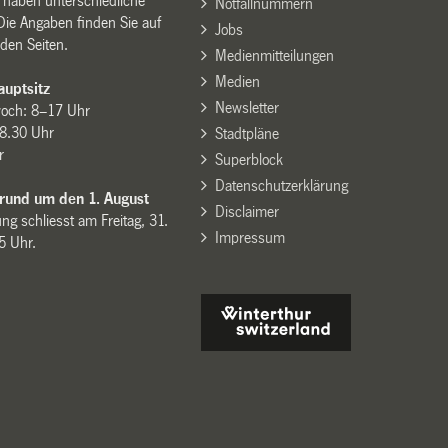
n haben unterschiedliche
Notfallnummern
Die Angaben finden Sie auf
Jobs
den Seiten.
Medienmitteilungen
Medien
uptsitz
Newsletter
woch: 8–17 Uhr
8.30 Uhr
Stadtpläne
r
Superblock
Datenschutzerklärung
 rund um den 1. August
Disclaimer
ng schliesst am Freitag, 31.
Impressum
15 Uhr.