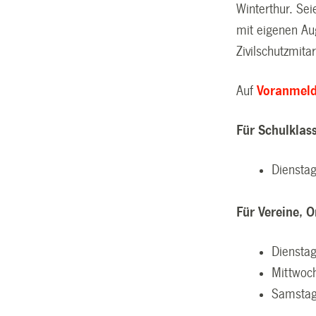
Winterthur. Se
mit eigenen Au
Zivilschutzmita
Auf
Voranmel
Für Schulklass
Diensta
Für Vereine, 
Diensta
Mittwoc
Samstag