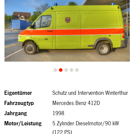
0
1
2
3
4
Eigentümer
Schutz und Intervention Winterthur
Fahrzeugtyp
Mercedes Benz 412D
Jahrgang
1998
Motor/Leistung
5 Zylinder Dieselmotor/90 kW
(122 PS)